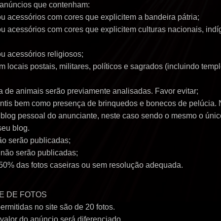
 anúncios que contenham:
u acessórios com cores que explicitem a bandeira pátria;
u acessórios com cores que explicitem culturas nacionais, ind
u acessórios religiosos;
locais postais, militares, políticos e sagrados (incluindo templ
 de animais serão previamente analisadas. Favor evitar;
antis bem como presença de brinquedos e bonecos de pelúcia. 
 o blog pessoal do anunciante, neste caso sendo o mesmo o úni
seu blog.
ão serão publicadas;
não serão publicadas;
50% das fotos caseiras ou sem resolução adequada.
E DE FOTOS
rmitidas no site são de 20 fotos.
valor do anúncio será diferenciado.